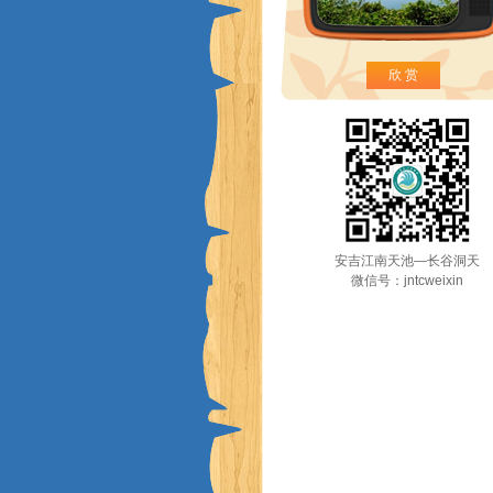
欣 赏
安吉江南天池—长谷洞天
微信号：jntcweixin