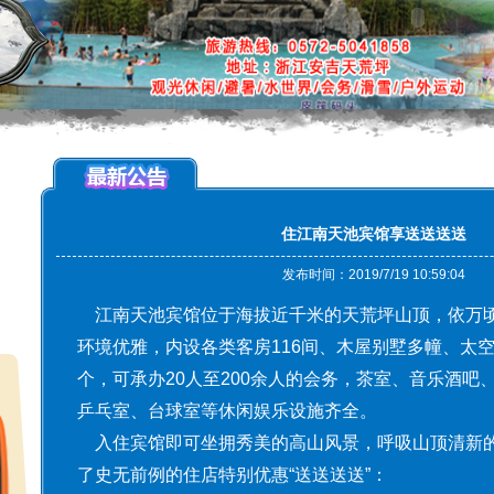
住江南天池宾馆享送送送送
发布时间：2019/7/19 10:59:04
江南天池宾馆位于海拔近千米的天荒坪山顶，依万
环境优雅，内设各类客房116间、木屋别墅多幢、太空
个，可承办20人至200余人的会务，茶室、音乐酒吧
乒乓室、台球室等休闲娱乐设施齐全。
入住宾馆即可坐拥秀美的高山风景，呼吸山顶清新
了史无前例的住店特别优惠“送送送送”：