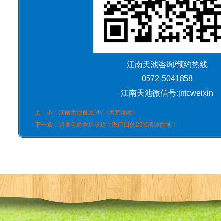
江南天池咨询/预约热线
0572-5041858
江南天池微信号:jntcweixin
上一条：
江南天池首支MV《天荒地老》
下一条：
避暑何必舍近求远？家门口的25℃清凉胜地！