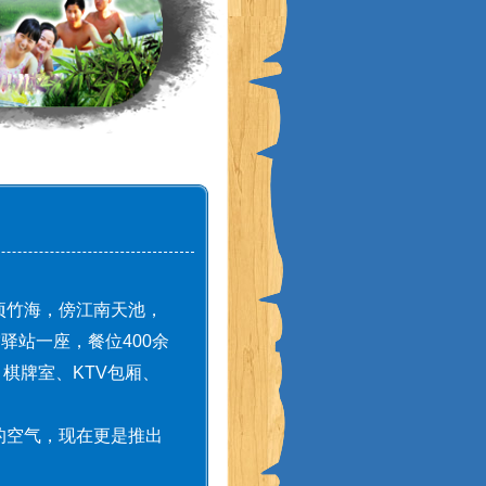
顷竹海，傍江南天池，
驿站一座，餐位400余
、棋牌室、KTV包厢、
的空气，现在更是推出