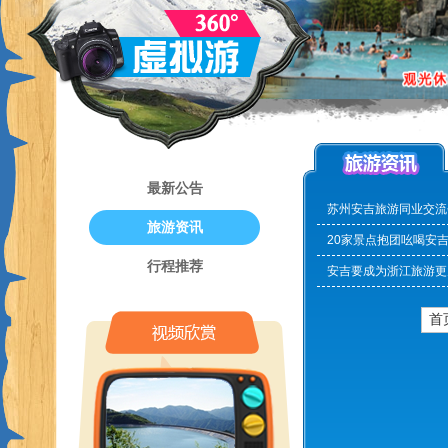
最新公告
苏州安吉旅游同业交流
旅游资讯
20家景点抱团吆喝安
行程推荐
安吉要成为浙江旅游更
首