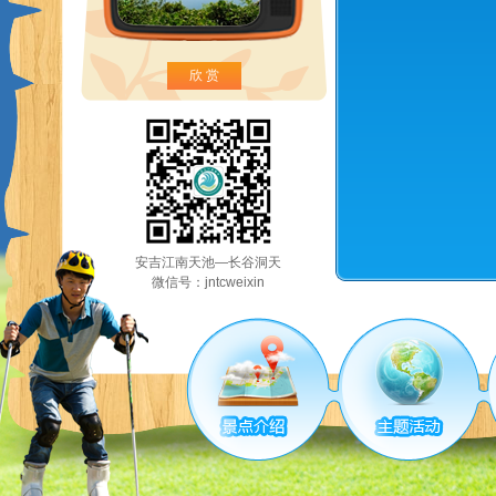
欣 赏
安吉江南天池—长谷洞天
微信号：jntcweixin