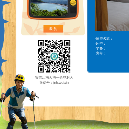
欣 赏
·
房型名称：
·
床型：
·
早餐：
·
宽带：
安吉江南天池—长谷洞天
微信号：jntcweixin