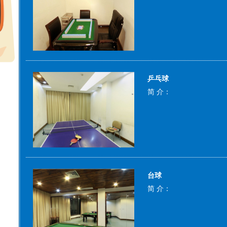
乒乓球
简 介：
台球
简 介：