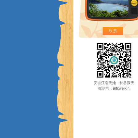
欣 赏
安吉江南天池—长谷洞天
微信号：jntcweixin