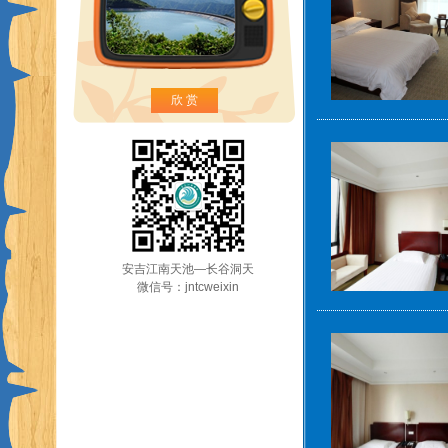
欣 赏
安吉江南天池—长谷洞天
微信号：jntcweixin