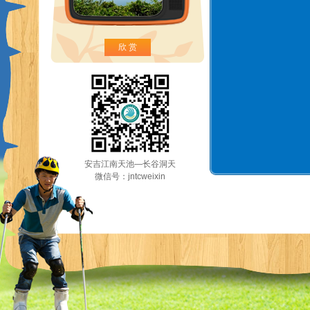
欣 赏
安吉江南天池—长谷洞天
微信号：jntcweixin