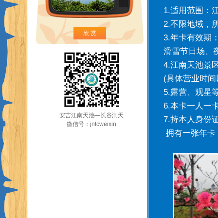
1.适用范围：
2.不限地域
欣 赏
3.年卡有效期：
滑雪节日场、
4.江南天池景区
(具体营业时间
5.露营、观星
6.本卡一人一
安吉江南天池—长谷洞天
7.持本人身
微信号：jntcweixin
拥有一张年卡