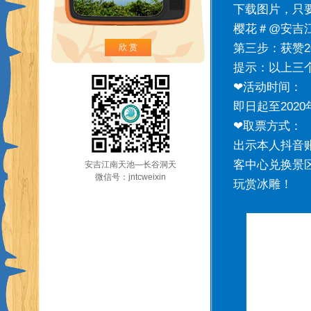
下载图片，只
樱花＃@安吉江
第三步：获赞
欣 赏
提示：以上三
❤活动时间：
即日起至2020
❤取票方式：
出示本人抖音
客中心兑换景
安吉江南天池—长谷洞天
微信号：jntcweixin
玩赏冰雕！